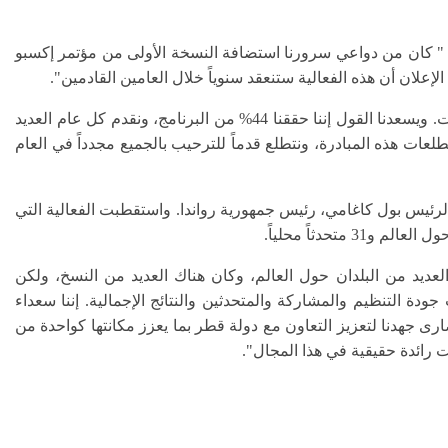
ت: " كان من دواعي سرورنا استضافة النسخة الأولى من مؤتمر إكسبو
إعلان أن هذه الفعالية ستنعقد سنوياً خلال العامين القادمين".
وأضافت: "لقد أطلقت قطر مبادرة قطر الذكية "تسمو" في عام 2017 بهدف تحويل قطر إلى دولة ذكية بشكل كامل في غضون سبع سنوات. ويسعدنا القول إننا حققنا 44% من البرنامج، ونقدم كل عام العديد
لعات هذه المبادرة، ونتطلع قدماً للترحيب بالجميع مجدداً في العام
لرئيس بول كاغامي، رئيس جمهورية رواندا. واستقطبت الفعالية التي
العديد من البلدان حول العالم، وكان هناك العديد من النسخ، ولكن
ة التنظيم والمشاركة والمتحدثين والنتائج الإجمالية. إننا سعداء
رى جهدنا لتعزيز التعاون مع دولة قطر بما يعزز مكانتها كواحدة من
 رائدة حقيقية في هذا المجال".