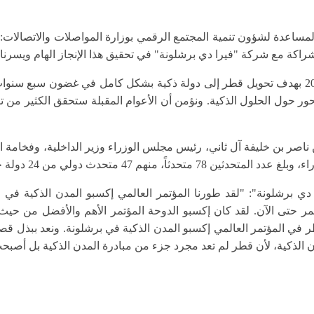
 المساعدة لشؤون تنمية المجتمع الرقمي بوزارة المواصلات والاتصالا
راكة مع شركة "فيرا دي برشلونة" في تحقيق هذا الإنجاز الهام ويسرنا ال
ور حول الحلول الذكية. ونؤمن أن الأعوام المقبلة ستحقق الكثير من تط
 ناصر بن خليفة آل ثاني، رئيس مجلس الوزراء وزير الداخلية، وفخامة ا
 دي برشلونة
"
: "لقد طورنا المؤتمر العالمي إكسبو المدن الذكية في 
 حتى الآن. لقد كان إكسبو الدوحة المؤتمر الأهم والأفضل من حيث جود
ر في المؤتمر العالمي إكسبو المدن الذكية في برشلونة. ونعد ببذل قصا
 الذكية، لأن قطر لم تعد مجرد جزء من مبادرة المدن الذكية بل أصبحت