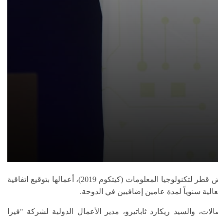
اختتمت اليوم النسخة الأولى من مؤتمر إكسبو الدوحة للمدن الذكية، الذي انعقد على هامش مؤتمر ومعرض قطر لتكنولوجيا المعلومات (كيتكوم 2019)، أعمالها بتوقيع اتفاقية
الية سنوياً لمدة عامين إضافيين في الدوحة.
ات، والسيد ريكارد ثاباتيرو، مدير الأعمال الدولية لشركة "فيرا