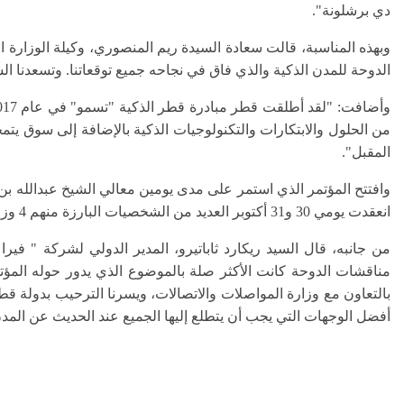
دي برشلونة
"
.
وبهذه المناسبة، قالت
سعادة
السيدة ريم المنصوري
، وكيلة الوزارة
الدوحة للمدن الذكية والذي فاق في نجاحه جميع توقعاتنا. وتسعدنا الش
من الحلول والابتكارات والتكنولوجيات الذكية بالإضافة إلى سوق يتمح
المقبل".
وافتتح المؤتمر الذي استمر على مدى يومين معالي الشيخ عبدالله بن
انعقدت يومي 30 و31 أكتوبر العديد من الشخصيات البارزة منهم 4 وزراء، وبلغ عدد المتحدثين 78 متحدثاً، منهم 47 متحدث دولي من 24 دولة حول العالم و31 متحدثاً محلياً.
من جانبه، قال السيد ريكارد ثاباتيرو، المدير الدولي لشركة
"
فيرا
مناقشات الدوحة كانت الأكثر صلة بالموضوع الذي يدور حوله المؤتمر
بالتعاون مع وزارة المواصلات والاتصالات، ويسرنا الترحيب بدولة قط
أفضل الوجهات التي يجب أن يتطلع إليها الجميع عند الحديث عن المدن