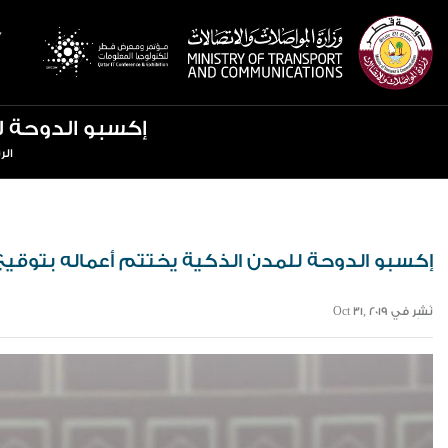
e page
إكسبو الدوحة ل
الر
إكسبو الدوحة للمدن الذكية يختتم أعماله بتوقيع
نُشِر في Oct 31, 2019