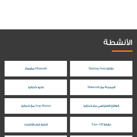
الأنشطة
نشاط Hacking Stem
Minecraft مشروع
البرمجة مع Makecode
راديو كدزانيا
الواقع الافتراضي مع كدزانيا
Stop Motion مع كدزانيا
نشاط Face- Off
اختبار آمان الانترنت