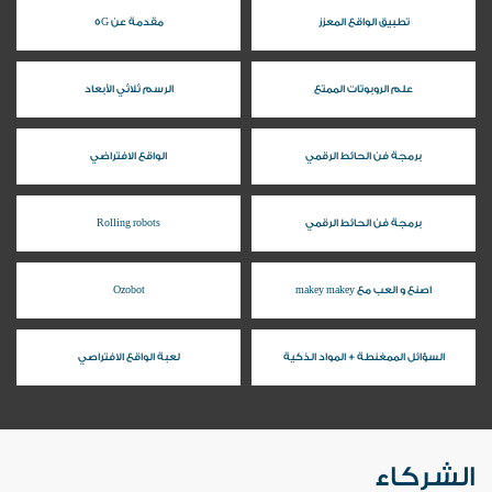
تطبيق الواقع المعزز
مقدمة عن 5G
علم الروبوتات الممتع
الرسم ثلاثي الأبعاد
برمجة فن الحائط الرقمي
الواقع الافتراضي
برمجة فن الحائط الرقمي
Rolling robots
اصنع و العب مع makey makey
Ozobot
السؤائل الممغنطة + المواد الذكية
لعبة الواقع الافتراصي
الشركاء